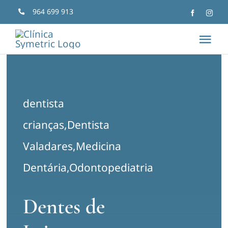
Skip
964 699 913
to
Tog
content
Nav
Início
dentista
Clínica
crianças
,
Dentista
Sorrisos Transformados
Valadares
,
Medicina
Dentária
,
Odontopediatria
Especialidades
Dentes de
Artigos