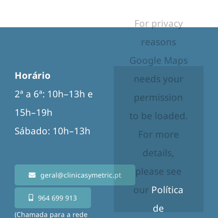
For privacy
reasons
Google Maps
Horário
needs your
2ª a 6ª: 10h–13h e
permission
15h–19h
to be loaded.
Sábado: 10h–13h
For more
details,
please see
geral@clinicasymetric.pt
our
Política
964 699 913
de
(Chamada para a rede