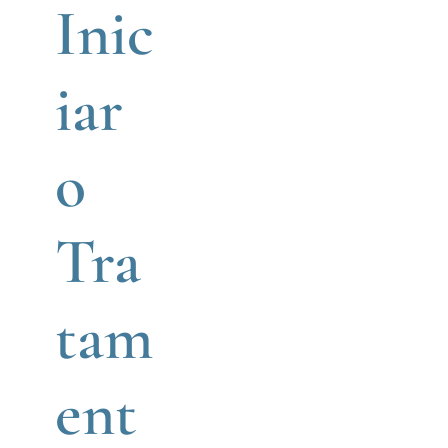
Inic
iar
o
Tra
tam
ent