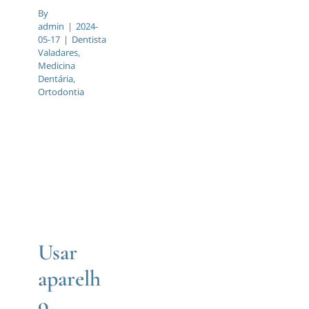
By
admin
|
2024-
05-17
|
Dentista
Valadares
,
Medicina
Dentária
,
Ortodontia
Usar
aparelho
ortodôntico
doi?
Usar
Ortodontia
aparelh
o