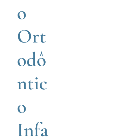
o
Ort
odô
ntic
o
Infa