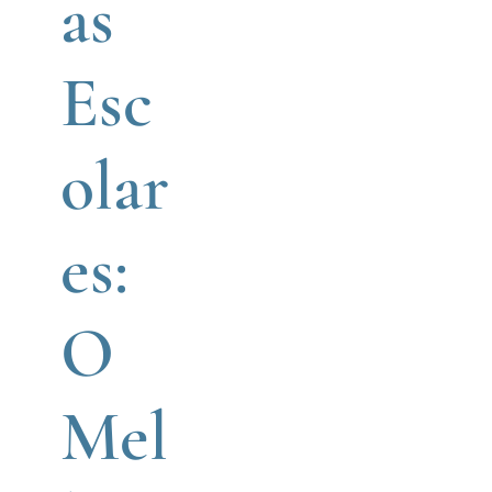
as
Ortodôntico
Esc
Infantil
olar
es:
Ortodontia
O
Mel