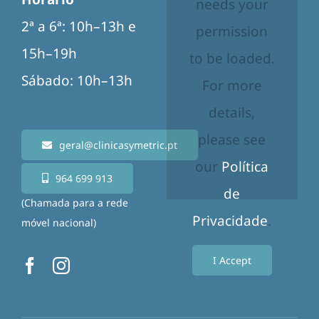
needs your
2ª a 6ª: 10h–13h e
permission
15h–19h
to be loaded.
Sábado: 10h–13h
For more
details,
please see
geral@clinicasymetric.pt
our
Política
964 699 913
de
(Chamada para a rede
Privacidade
.
móvel nacional)
I Accept