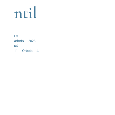
ntil
By
admin
|
2025-
06-
11
|
Ortodontia
Ortodontia:
Transformar
Sorrisos
na Clínica
Symetric
em Vila
Nova de
Gaia