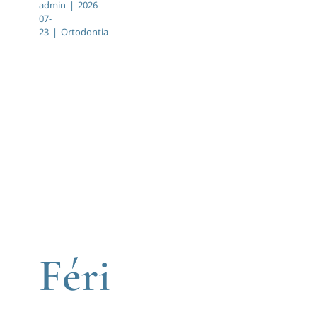
admin
|
2026-
07-
Melhor
23
|
Ortodontia
Momento
para
Iniciar
o
Féri
Tratamento