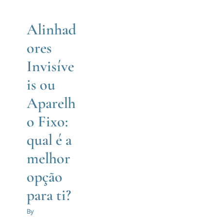
opção
Marcar Consulta
para ti?
Alinhad
ores
Ortodontia
Invisíve
is ou
Aparelh
o Fixo:
Férias
qual é a
melhor
Escolares:
opção
para ti?
O
By