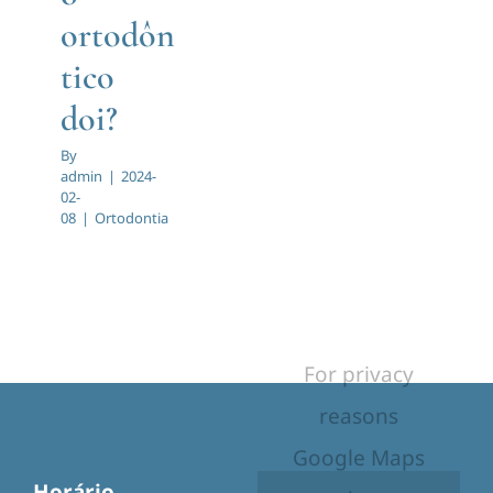
ortodôn
tico
doi?
By
admin
|
2024-
02-
08
|
Ortodontia
For privacy
reasons
Google Maps
Horário