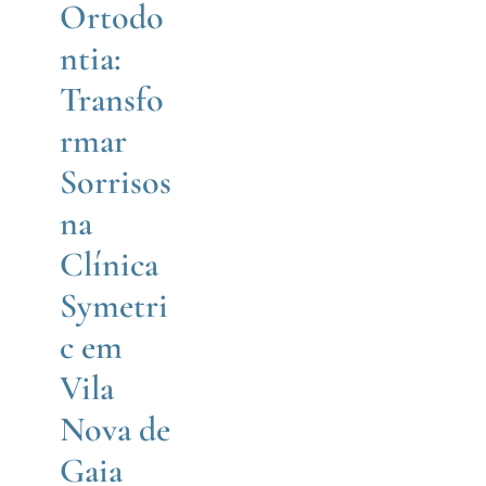
Ortodo
Dentista Valadares
ntia:
Medicina Dentária
Transfo
Ortodontia
rmar
Sorrisos
na
Clínica
Symetri
c em
Vila
Nova de
Gaia