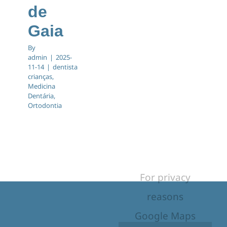
de
Gaia
By
admin
|
2025-
11-14
|
dentista
crianças
,
Medicina
Dentária
,
Ortodontia
For privacy
reasons
Google Maps