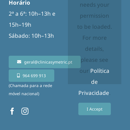
Horário
needs your
2ª a 6ª: 10h–13h e
permission
15h–19h
to be loaded.
Sábado: 10h–13h
For more
details,
please see
geral@clinicasymetric.pt
our
Política
964 699 913
de
(Chamada para a rede
Privacidade
.
móvel nacional)
I Accept