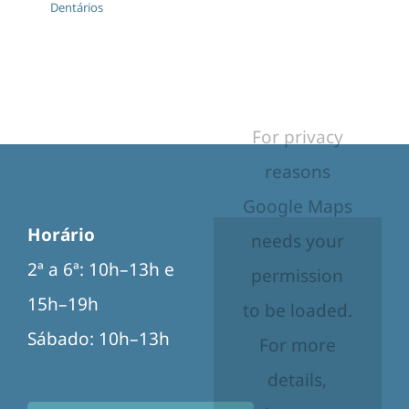
Dentários
For privacy
reasons
Google Maps
Horário
needs your
2ª a 6ª: 10h–13h e
permission
15h–19h
to be loaded.
Sábado: 10h–13h
For more
details,