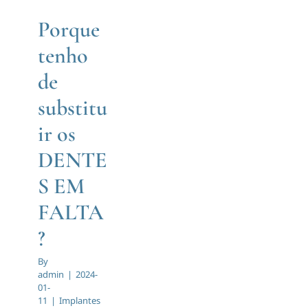
FALTA?
Marcar Consulta
Porque
Implantes
tenho
Dentários
de
substitu
ir os
DENTE
S EM
FALTA
?
By
admin
|
2024-
01-
11
|
Implantes