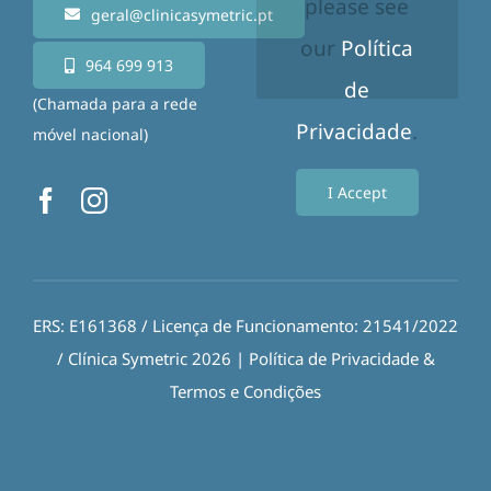
please see
geral@clinicasymetric.pt
our
Política
964 699 913
de
(Chamada para a rede
Privacidade
.
móvel nacional)
I Accept
ERS: E161368 / Licença de Funcionamento: 21541/2022
/ Clínica Symetric 2026 |
Política de Privacidade
&
Termos e Condições