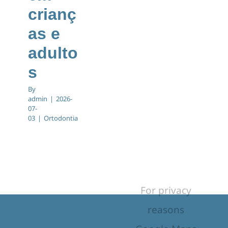
crianç
as e
adulto
s
By
admin
|
2026-
07-
03
|
Ortodontia
For privacy
reasons