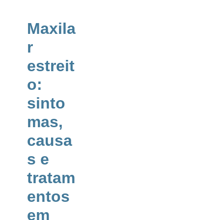
em
Marcar Consulta
crianças
Maxila
e
r
adultos
estreit
Ortodontia
o:
sinto
mas,
causa
s e
tratam
entos
em