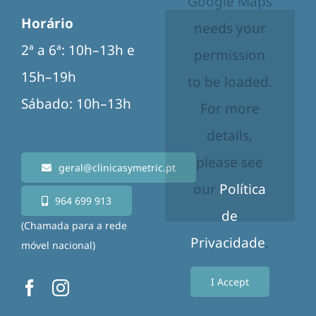
Google Maps
Horário
needs your
2ª a 6ª: 10h–13h e
permission
15h–19h
to be loaded.
Sábado: 10h–13h
For more
details,
please see
geral@clinicasymetric.pt
our
Política
964 699 913
de
(Chamada para a rede
Privacidade
.
móvel nacional)
I Accept