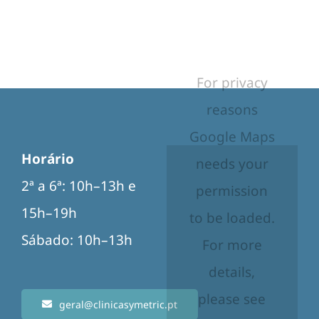
For privacy
reasons
Google Maps
Horário
needs your
2ª a 6ª: 10h–13h e
permission
15h–19h
to be loaded.
Sábado: 10h–13h
For more
details,
please see
geral@clinicasymetric.pt