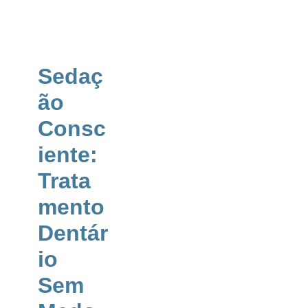
Marcar Consulta
em Vila
Nova de
Gaia
Sedaç
Dentista Valadares
ão
Medicina Dentária
Consc
sedação consciente
iente:
Trata
mento
Dentár
io
Sem