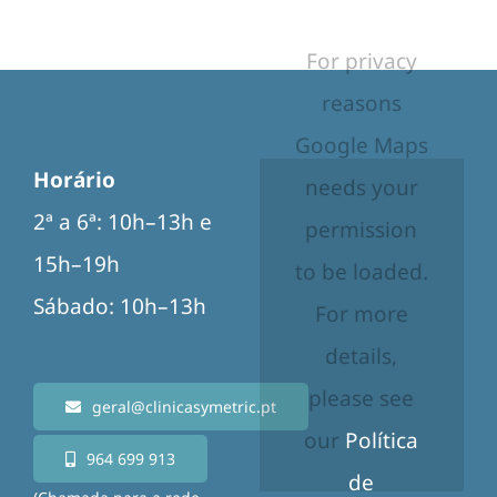
For privacy
reasons
Google Maps
Horário
needs your
2ª a 6ª: 10h–13h e
permission
15h–19h
to be loaded.
Sábado: 10h–13h
For more
details,
please see
geral@clinicasymetric.pt
our
Política
964 699 913
de